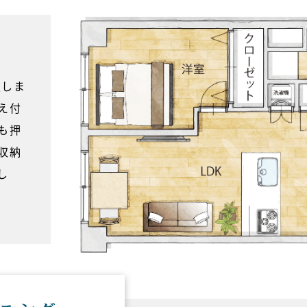
更しま
え付
も押
収納
し