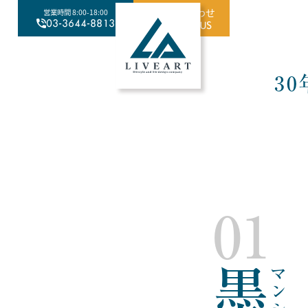
お問い合わせ
施工メニュー
事例紹介
会社概要
求人情報
よくある質問
営業時間
8:00-18:00
03-3644-8813
CONTACT US
MENU
WORKS
ABOUT US
RECRUIT
FAQ
3
01